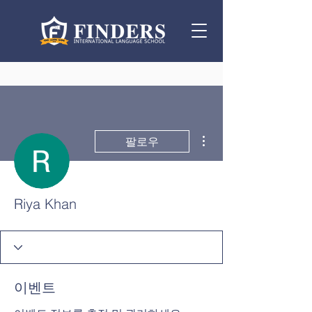
더보기
팔로우
Riya Khan
이벤트