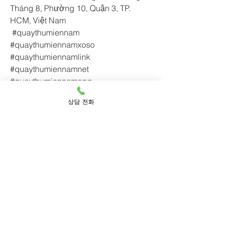
Tháng 8, Phường 10, Quận 3, TP. 
HCM, Việt Nam
 #quaythumiennam 
#quaythumiennamxoso 
#quaythumiennamlink 
#quaythumiennamnet 
#quaythumiennamapp 
#quaythumiennamgame
상담 전화