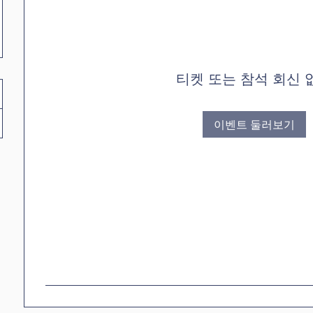
티켓 또는 참석 회신 
이벤트 둘러보기