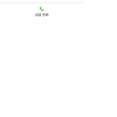
상담 전화
서울특별시 중랑구 신내로7가길 75
문의 및 상담
02-433-9094
© 2026 by Yiruni Center for Educational
Research.
​학원 등록번호 제 3215호