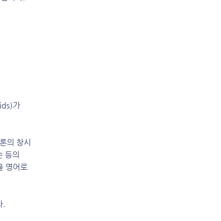
ds)가
이론의 창시
슨 등의
을 영어로
.