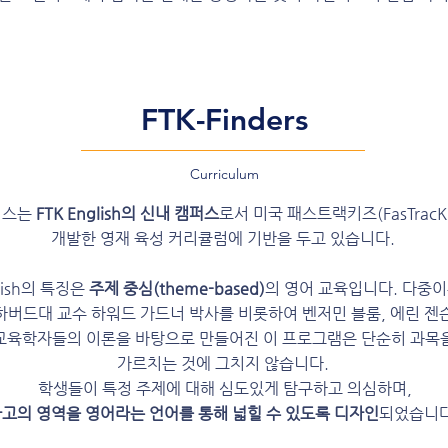
​FTK-Finders
Curriculum
더스는
FTK English의 신내 캠퍼스
로서 미국 패스트랙키즈(FasTracKi
개발한 영재 육성
커리큘럼에 기반을 두고 있습니다.
glish의 특징은
주제 중심(theme-based)
의 영어 교육입니다. 다중
하버드대 교수 하워드 가드너 박사를 비롯하여 벤저민 블룸, 에린 젠
교육학자들의 이론을 바탕으로 만들어진 이 프로그램은
단순히 과목
가르치는 것에 그치지 않습니다.
학생들이
특정 주제에 대해 심도있게
탐구하고
의심하며,
고의 영역을 영어라는 언어를 통해 넓힐 수 있도록 디자인
되었습니다